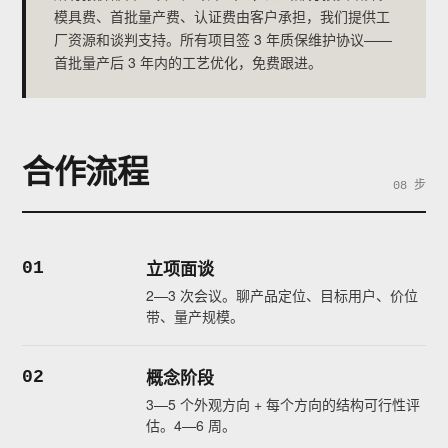
模具费、首批量产费、认证费由客户承担，我们提供工
厂资源和谈判支持。所有项目签 3 年质保维护协议——
首批量产后 3 年内的工艺优化，免费跟进。
合作流程
08 步
立项面谈
01
2—3 次会议。聊产品定位、目标用户、价位
带、量产规模。
概念阶段
02
3—5 个外观方向 + 每个方向的结构可行性评
估。4—6 周。