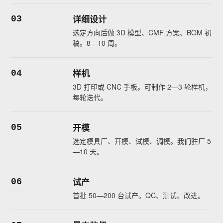
详细设计
03
选定方向后做 3D 模型、CMF 方案、BOM 初
稿。8—10 周。
样机
04
3D 打印或 CNC 手板。可制作 2—3 轮样机，
每轮迭代。
开模
05
选定模具厂、开模、试模、调模。我们驻厂 5
—10 天。
试产
06
首批 50—200 台试产。QC、测试、改进。